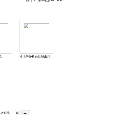
打印
字体缩放
机
冷冻干燥机自动进出料
 跳转到第
页