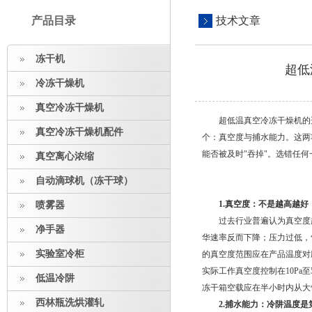
产品目录
技术文章
冻干机
超低
冷冻干燥机
真空冷冻干燥机
超低温真空冷冻干燥机的选
真空冷冻干燥机配件
个：真空度与捕水能力。这两
能否被及时"吞掉"。选错任
真空离心浓缩
自动滴球机（冻干球）
1.真空度：不是越高越好
喷雾器
过去行业普遍认为真空度越
净手器
华速率反而下降；压力过低，
实验室冷柜
的真空度范围应在产品温度对应
实际工作真空度控制在10Pa
低温冷阱
冻干箱空载应在半小时内从大
西林瓶洗烘灌轧
2.捕水能力：冷阱温度