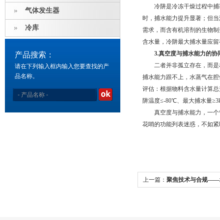
冷阱是冷冻干燥过程中捕获水
气体发生器
时，捕水能力提升显著；但当温
冷库
需求，而含有机溶剂的生物制剂
含水量，冷阱最大捕水量应留
3.真空度与捕水能力的协
产品搜索：
二者并非孤立存在，而是相
请在下列输入框内输入您要查找的产
品名称。
捕水能力跟不上，水蒸气在腔
评估：根据物料含水量计算总
阱温度≤-80℃、最大捕水量≥
真空度与捕水能力，一个管"
花哨的功能列表迷惑，不如紧
上一篇：
聚焦技术与合规——
机解决方案解析