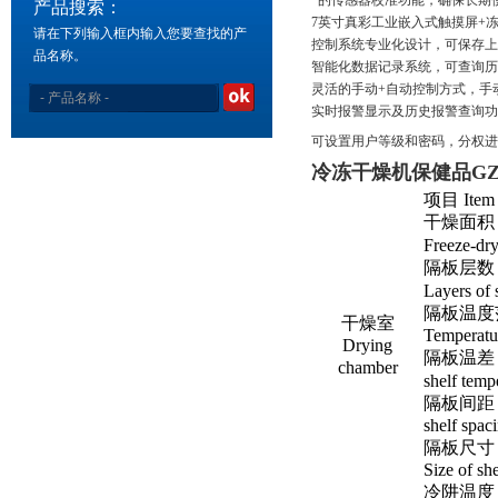
*的传感器校准功能，确保长期
产品搜索：
7英寸真彩工业嵌入式触摸屏+
请在下列输入框内输入您要查找的产
控制系统专业化设计，可保存上
品名称。
智能化数据记录系统，可查询历
灵活的手动+自动控制方式，手
实时报警显示及历史报警查询功
可设置用户等级和密码，分
冷冻干燥机保健品
G
项目 Item
干燥面积
Freeze-dry
隔板层数
Layers of
隔板温度
干燥室
Temperatu
Drying
隔板温差
chamber
shelf
tempe
隔板间距
shelf
spac
隔板尺寸
Size of
she
冷阱温度