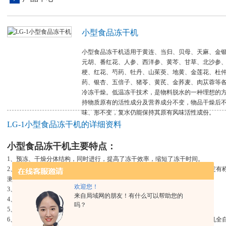
小型食品冻干机
小型食品冻干机适用于黄连、当归、贝母、天麻、金
元胡、番红花、人参、西洋参、黄芩、甘草、北沙参
梗、红花、芍药、牡丹、山茱萸、地黄、金莲花、杜
药、银杏、五倍子、猪苓、黄芪、金荞麦、肉苁蓉等
冷冻干燥。低温冻干技术，是物料脱水的一种理想的
持物质原有的活性成分及营养成分不变，物品干燥后
味、形不变，复水仍能保持其原有风味活性成份。
LG-1小型食品冻干机的详细资料
小型食品冻干机
主要特点：
1、预冻、干燥分体结构，同时进行，提高了冻干效率，缩短了冻干时间。
2、可选配在位重量检测功能：料盘置于加热板间的支架上，料盘支架上端固定有
测算其干燥情况。
欢迎您！
3、捕水冷阱位于干燥室下方，水汽运动阻力小，提高了干燥效率。
来自局域网的朋友！有什么可以帮助您的
4、双面辐射加热，辐射率 90%以上，温度均匀性好。
吗？
5、制冷采用进口风冷式制冷压缩机组。
6、干燥舱、捕水器、真空系统、制冷系统、电控为整机一体化结构，由工控机全