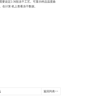
需要设定2-36段冻干工艺。可显示样品温度曲
。在计算 机上查看冻干数据。
机
返回列表>>