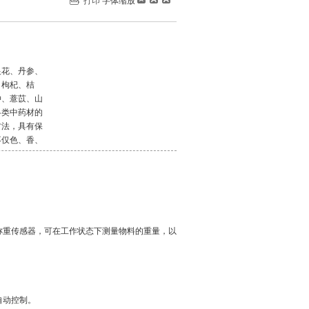
打印
字体缩放
银花、丹参、
、枸杞、桔
仲、薏苡、山
各类中药材的
方法，具有保
不仅色、香、
称重传感器，可在工作状态下测量物料的重量，以
自动控制。