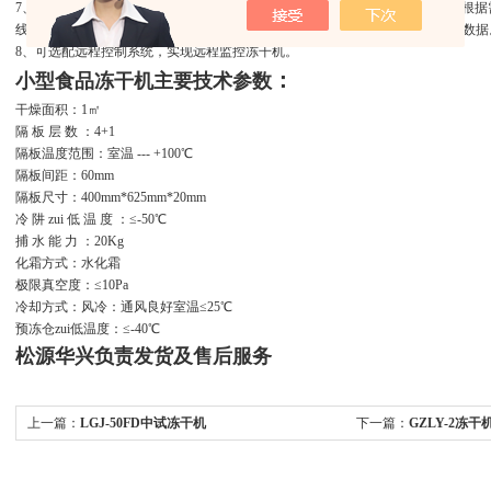
7、PLC+彩色触摸屏控制，可以设置32组冻干工艺，每组包括36段。用户可以根据
线、隔板温度曲线、冷阱温度曲线、真空度曲线。可以实现 U盘导出冻干工艺数据
8、可选配远程控制系统，实现远程监控冻干机。
：
小型食品冻干机
主要技术参数
干燥面积：1㎡
隔 板 层 数 ：4+1
隔板温度范围：室温 --- +100℃
隔板间距：60mm
隔板尺寸：400mm*625mm*20mm
冷 阱 zui 低 温 度 ：≤-50℃
捕 水 能 力 ：20Kg
化霜方式：水化霜
极限真空度：≤10Pa
冷却方式：风冷：通风良好室温≤25℃
预冻仓zui低温度：≤-40℃
松源华兴负责发货及售后服务
上一篇：
LGJ-50FD中试冻干机
下一篇：
GZLY-2冻干