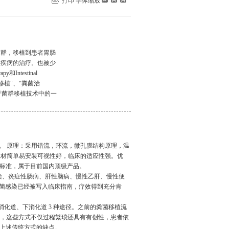
打印
字体缩放
菌群，移植到患者胃肠
外疾病的治疗。也被少
apy和Intestinal
“粪便移植"、“粪菌治
属于菌群移植技术中的一
。 原理：采用错流，环流，微孔膜结构原理，温
耗材简单易安装可视性好，临床的适应性强。优
标准，属于目前国内顶级产品。
染、炎症性肠病、肝性脑病、慢性乙肝、慢性便
菌感染已经被写入临床指南，疗效得到充分肯
消化道、下消化道
3
种途径。之前的粪菌移植流
，这些方式不仅过程繁琐还具有有创性，患者依
上述传统方式的缺点。