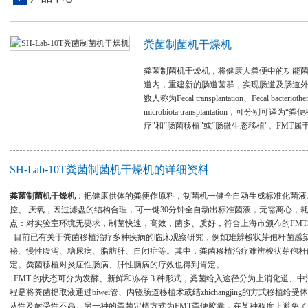
粪菌制菌机干燥机
粪菌制菌机干燥机，将健康人粪便中的功能
道内，重建新的肠道菌群，实现肠道及肠道
数人称为Fecal transplantation、Fecal bacteriother
microbiota transplantation，可分别可译为
疗"和“肠菌移植"或“肠微生态移植"。FMT
SH-Lab-10T粪菌制菌机干燥机的详细资料
粪菌制菌机干燥机
：把健康供体的粪便作原料，制菌机一健全自动生成标准化菌液
控、 厌氧，因过滤盘的结构合理，可一键
30
分钟全自动出标准菌液，无需离心，
点：对实验室环境无要求，制菌快速，高效，菌多、质好，符合上海市颁布的
FMT
目前已有关于粪菌移植治疗多种疾病的临床观察研究，例如难辨梭状芽孢杆菌感
秘、慢性腹泻、糖尿病、脂肪肝、自闭症等。其中，粪菌移植治疗难辨梭状芽孢杆
定。粪菌移植对炎症性肠病、肝性脑病的疗效也得到肯定。
FMT
的状态可分为发酵、新鲜和冻存
3
种形式，粪菌给入途径分为上消化道、中
程是将粪菌提取液通过
biwei
管、内镜肠道移植术或结
zhichangjing
的方式移植给受体
从性及耐受性不高。另一种的粪菌定植方式为
FMT
粪便胶囊，在某种程度上避免了