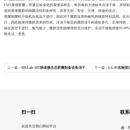
FMT
粪便胶囊，即通过标准化的粪便采样后，将供体的大便标本冷冻干燥，并研制
保持粪便菌群的细菌活性和多样性，具有无创、安全、方便、快捷的优点。
粪菌制菌机干燥机
在低温下进行，因此对于菌群这类热敏性的物质特别适用。在冷
行，因此能保持菌群原来的性状。冷冻干燥后的菌群冻干粉疏松多孔，呈海绵状，
燥在真空下进行，氧气极少，菌群活性能够得到充分保护。冷冻干燥能排除
95-99%
致失活、变质。
上一篇：
SH-Lab-10T肠道微生态胶囊制备设备冻干
下一篇：
LG-01实验
机
扫一扫
联系
欢迎关注我们网站平台