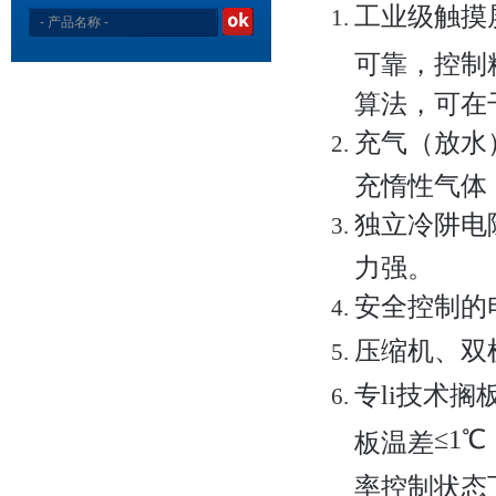
工业级触摸
可靠，控制
算法，可在
充气（放水
充惰性气体
独立冷阱电
力强。
安全控制的
压缩机、双
专li技术搁
≤1
℃
板温差
率控制状态