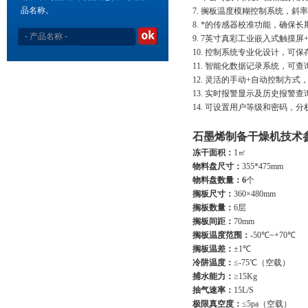
品名称。
7. 搁板温度模糊控制系统，
8. *的传感器校准功能，确保
9. 7英寸真彩工业嵌入式触摸
10. 控制系统专业化设计，可
11. 智能化数据记录系统，
12. 灵活的手动+自动控制方
13. 实时报警显示及历史报警
14. 可设置用户等级和密码，
石墨烯制备干燥机
​技术
冻干面积：
1㎡
物料盘
尺寸：
355*475mm
物料盘
数量：6
个
搁板尺寸：
360×480mm
搁板数量：
6层
搁板间距：
70mm
搁板
温度
范围：
-50℃~+70℃
搁板温差：
±1℃
冷阱温度：
≤-75℃（空载）
捕水能力：
≥15Kg
抽气速率：
15L/S
极限
真空度：
≤5pa（空载）