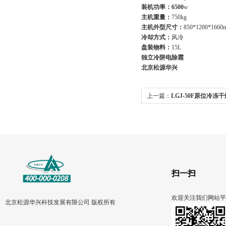
装机
功率：6500
w
主机重量：
750kg
主机
外型尺寸：
850*1200*1660
冷却方式：
风冷
盘装物料：
15L
独立冷阱电除霜
​北京松源华兴
上一篇：
LGJ-50F原位冷冻
扫一扫
欢迎关注我们网站平
北京松源华兴科技发展有限公司 版权所有